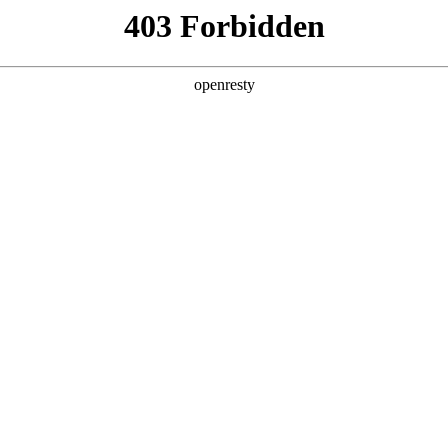
数字钱包
首页
关于我们
产品服务
App下载
：为中小商户量身打造
官方